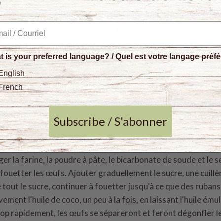
co
 de coco à fouetter
, réfrigérée toute la nuit
en poudre
cule de tapioca)
 is your preferred language? / Quel est votre langage préf
English
French
Subscribe / S'abonner
r à 325°F.
r deux moules à gâteaux ronds de 3 x 6 pouces.
r la farine, la poudre à pâte, le bicarbonate de soude et le se
fouetter les œufs. Ajouter graduellement le sucre, une cuillère
 tout le sucre, continuer à fouetter jusqu'à ce que des ruban
ment l'huile de coco, un peu à la fois, en laissant l'huile ému
rop rapidement, les œufs se sépareront et feront dégonfler l