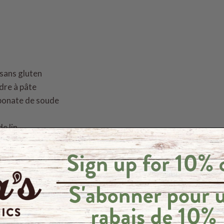
 sans gluten
udre à pâte
arbonate de soude
de lin
u un édulcorant de votre choix
de coco désodorisée
, fondue
 de vanille
de coco
ux d'ananas
, égouttés et écrasés (réservez le jus pour le boi