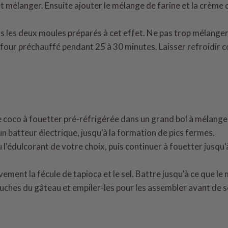
 et mélanger. Ensuite ajouter le mélange de farine et la crème
ns les deux moules préparés à cet effet. Ne pas trop mélanger
e four préchauffé pendant 25 à 30 minutes. Laisser refroidi
 coco à fouetter pré-réfrigérée dans un grand bol à mélanger
'un batteur électrique, jusqu'à la formation de pics fermes.
u l'édulcorant de votre choix, puis continuer à fouetter jusqu'
ement la fécule de tapioca et le sel. Battre jusqu'à ce que le 
uches du gâteau et empiler-les pour les assembler avant de s