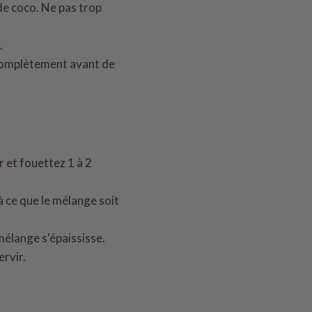
 de coco. Ne pas trop
.
r complètement avant de
 et fouettez 1 à 2
à ce que le mélange soit
mélange s'épaississe.
ervir.