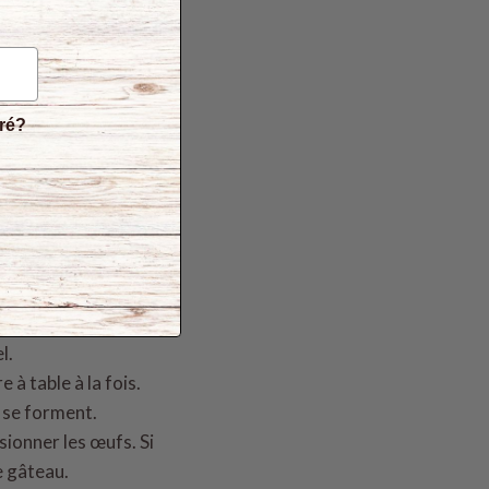
éré?
l.
 à table à la fois.
s se forment.
lsionner les œufs. Si
e gâteau.