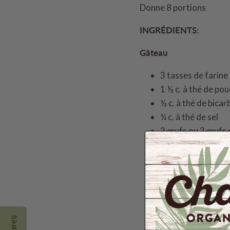
Donne 8 portions
I
NGRÉDIENTS:
Gâteau
3 tasses de farine
1 ½ c. à thé de po
½ c. à thé de bic
¼ c. à thé de sel
2 œufs ou 2 œufs 
1 tasse de sucre o
1/3 tasse d'
huile 
1 c. à thé d'extrait
1 tasse de
crème 
1 tasse de
morcea
smoothies)