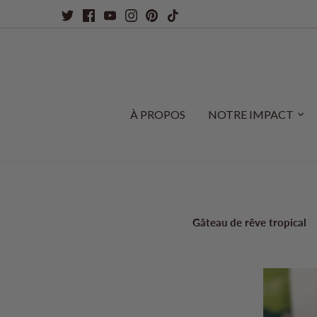
Passer
au
contenu
À PROPOS
NOTRE IMPACT
Gâteau de rêve tropical