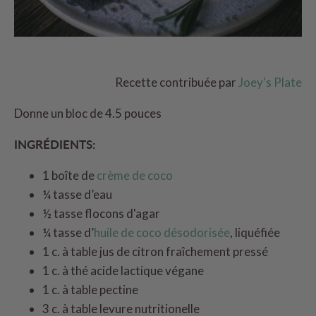
Recette contribuée par
Joey's Plate
Donne un bloc de 4.5 pouces
INGRÉDIENTS:
1 boîte de
crème de coco
¼ tasse d’eau
½ tasse flocons d'agar
¼ tasse d’
huile de coco désodorisée
, liquéfiée
1 c. à table jus de citron fraîchement pressé
1 c. à thé acide lactique végane
1 c. à table pectine
3 c. à table levure nutritionelle